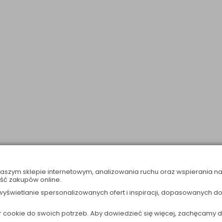
naszym sklepie internetowym, analizowania ruchu oraz wspierania n
ść zakupów online.
wyświetlanie spersonalizowanych ofert i inspiracji, dopasowanych d
cookie do swoich potrzeb. Aby dowiedzieć się więcej, zachęcamy 