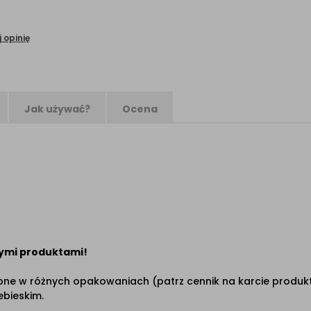
 opinię
Jak używać?
Ocena
ymi produktami!
ępne w różnych opakowaniach (patrz cennik na karcie produ
ebieskim.