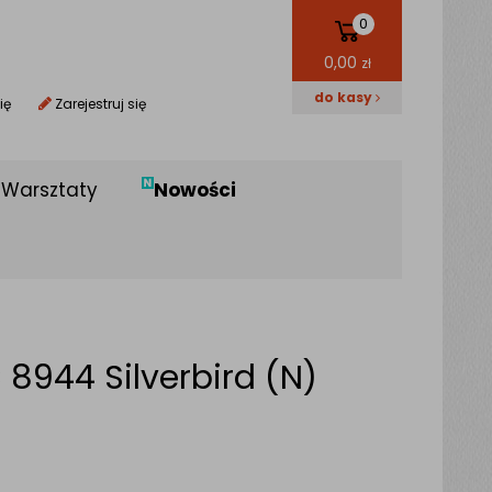
0
0,00
zł
do kasy
ię
Zarejestruj się
Warsztaty
Nowości
 8944 Silverbird (N)