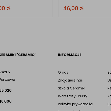
,00
zł
46,00
zł
CERAMIKI "CERAMIQ"
INFORMACJE
wska 5
O nas
Za
Warszawa
Znajdziesz nas
U
Szkoła Ceramiki
R
 55 020
Warsztaty i kursy
Z
46 000
Polityka prywatności
Bl