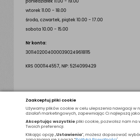
poniedziałek 11.00 - 19.00
wtorek 11.00 - 18.00
środa, czwartek, piątek 10.00 - 17.00
sobota 10.00 - 15.00
Nr konta:
30114020040000390249618115
KRS 0001144557, NIP: 5214099429
Zaakceptuj pliki cookie
Używamy plików cookie w celu ulepszenia nawigacji w 
© 2026 Wszelkie Prawa Zastrzeżone
działań marketingowych, zapewniając Ci najlepszą jako
Akceptując wszystkie
pliki cookie, pozwolisz nam na 
Twoich preferencji.
Klikając opcję „
Ustawienia
”, możesz dopasować wybór 
zapoznania się z naszą ”
Polityką Prywatności
'.