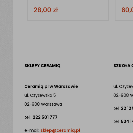
28,00
zł
60
SKLEPY CERAMIQ
SZKOŁA 
Ceramiq.pl w Warszawie
ul. Czyże
ul. Czyżewska 5
02-908 
02-908 Warszawa
tel:
22 12
tel.:
222 501 777
tel:
534 1
e-mail:
sklep@ceramiq.pl