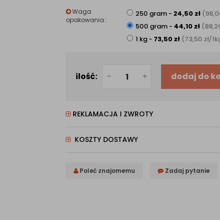
Waga
250 gram
-
24,50
zł
(98,
opakowania::
500 gram
-
44,10
zł
(88,
1 kg
-
73,50
zł
(73,50
zł
/1k
ilość:
dodaj do k
REKLAMACJA I ZWROTY
KOSZTY DOSTAWY
Poleć znajomemu
Zadaj pytanie