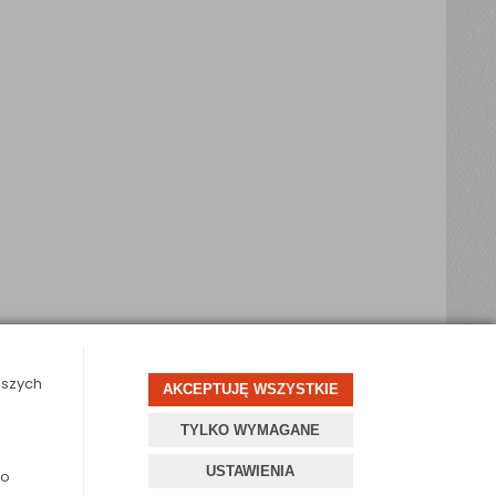
aszych
AKCEPTUJĘ WSZYSTKIE
projekt i oprogramowanie sklepu:
ebexo
o
TYLKO WYMAGANE
USTAWIENIA
do