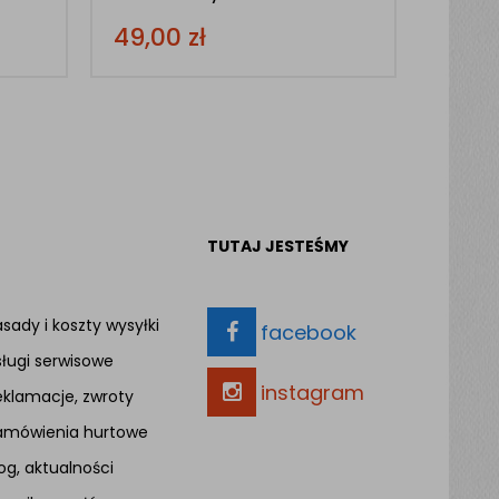
49,00
zł
TUTAJ JESTEŚMY
sady i koszty wysyłki
facebook
sługi serwisowe
instagram
eklamacje, zwroty
amówienia hurtowe
og, aktualności