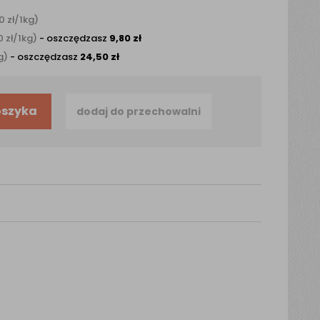
00
zł
/1kg)
20
zł
/1kg)
- oszczędzasz
9,80
zł
g)
- oszczędzasz
24,50
zł
oszyka
dodaj do przechowalni