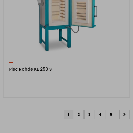
Piec Rohde KE 250 S
1
2
3
4
5