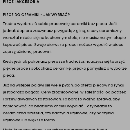
PIECE I AKCESORIA
PIECE DO CERAMIKI - JAK WYBRAĆ?
Trudno wyobrazić sobie pracownię ceramiki bez pieca. Jeśli
jednak dopiero zaczynasz przygodę z gliną, a cały ceramiczny
warsztat mieści się na kuchennym stole, nie musisz na tym etapie
kupować pieca. Swoje pierwsze prace możesz wypalić w piecu
zaprzyjaźnionej pracowni.
Kiedy jednak pokonasz pierwsze trudności, nauczysz się tworzyć
piękne prace i pokochasz ceramikę, prędko pomyślisz o wyborze
pieca.
Już na wstępie pojawi się wiele pytań, bo oferta pieców na rynku
jest bardzo bogata. Ceny zróżnicowane, w zależności od potrzeb
i przewidywanych zastosowań. To bardzo ważna sprawa, aby
zaplanować, co będziemy chcieli wypalać - czy będzie to
ceramiczna biżuteria, czy naczynia użytkowe, czy naczynia
użytkowe lub większe formy.
Małe, kręgowe piece, z prostym programatorem, będą