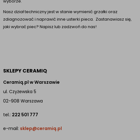
wyborze.
Nasz dział techniczny jest w stanie wymienić grzałki oraz
zdiagnozować i naprawić inne usterki pieca. Zastanawiasz się,
jaki wybrać piec? Napisz lub zadzwoń do nas!
SKLEPY CERAMIQ
Ceramiq.pl w Warszawie
ul. Czyżewska 5
02-908 Warszawa
tel.:
222 501 777
e-mail:
sklep@ceramiq.pl