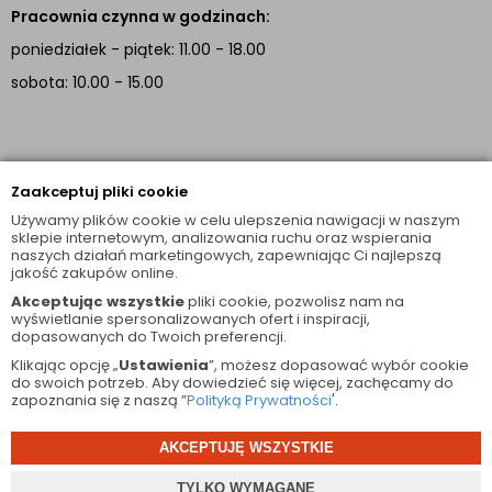
Pracownia czynna w godzinach:
poniedziałek - piątek: 11.00 - 18.00
sobota: 10.00 - 15.00
INFORMACJE
Zaakceptuj pliki cookie
TUTAJ JESTEŚMY
Używamy plików cookie w celu ulepszenia nawigacji w naszym
sklepie internetowym, analizowania ruchu oraz wspierania
naszych działań marketingowych, zapewniając Ci najlepszą
facebook
instagram
jakość zakupów online.
Akceptując wszystkie
pliki cookie, pozwolisz nam na
wyświetlanie spersonalizowanych ofert i inspiracji,
dopasowanych do Twoich preferencji.
Klikając opcję „
Ustawienia
”, możesz dopasować wybór cookie
do swoich potrzeb. Aby dowiedzieć się więcej, zachęcamy do
zapoznania się z naszą ”
Polityką Prywatności
'.
© 2026 Wszelkie Prawa Zastrzeżone
AKCEPTUJĘ WSZYSTKIE
projekt i oprogramowanie sklepu:
ebexo
TYLKO WYMAGANE