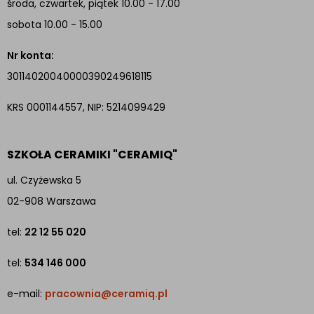
środa, czwartek, piątek 10.00 - 17.00
sobota 10.00 - 15.00
Nr konta:
30114020040000390249618115
KRS 0001144557, NIP: 5214099429
SZKOŁA CERAMIKI "CERAMIQ"
ul. Czyżewska 5
02-908 Warszawa
tel:
22 12 55 020
tel:
534 146 000
e-mail:
pracownia@ceramiq.pl