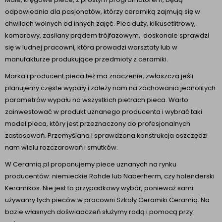
odpowiednia dla pasjonatów, którzy ceramiką zajmują się w
chwilach wolnych od innych zajęć. Piec duży, kilkusetlitrowy,
komorowy, zasilany prądem trójfazowym, doskonale sprawdzi
się w ludnej pracowni, która prowadzi warsztaty lub w
manufakturze produkujące przedmioty z ceramiki.
Marka i producent pieca też ma znaczenie, zwłaszcza jeśli
planujemy częste wypały i zależy nam na zachowania jednolitych
parametrów wypału na wszystkich pietrach pieca. Warto
zainwestować w produkt uznanego producenta i wybrać taki
model pieca, który jest przeznaczony do profesjonalnych
zastosowań. Przemyślana i sprawdzona konstrukcja oszczędzi
nam wielu rozczarowań i smutków.
W Ceramiq.pl proponujemy piece uznanych na rynku
producentów: niemieckie Rohde lub Naberherm, czy holenderski
Keramikos. Nie jest to przypadkowy wybór, ponieważ sami
używamy tych pieców w pracowni Szkoły Ceramiki Ceramiq. Na
bazie własnych doświadczeń służymy radą i pomocą przy