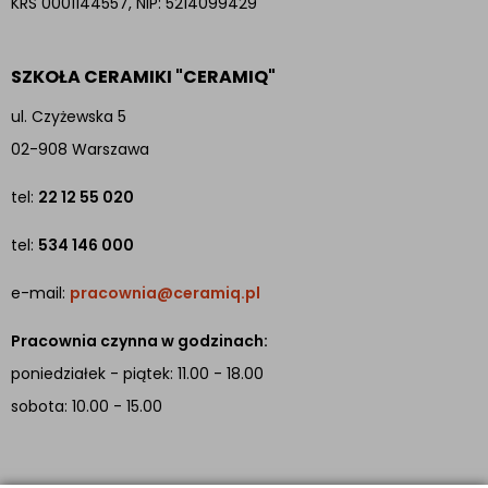
KRS 0001144557, NIP: 5214099429
SZKOŁA CERAMIKI "CERAMIQ"
ul. Czyżewska 5
02-908 Warszawa
tel:
22 12 55 020
tel:
534 146 000
e-mail:
pracownia@ceramiq.pl
Pracownia czynna w godzinach:
poniedziałek - piątek: 11.00 - 18.00
sobota: 10.00 - 15.00