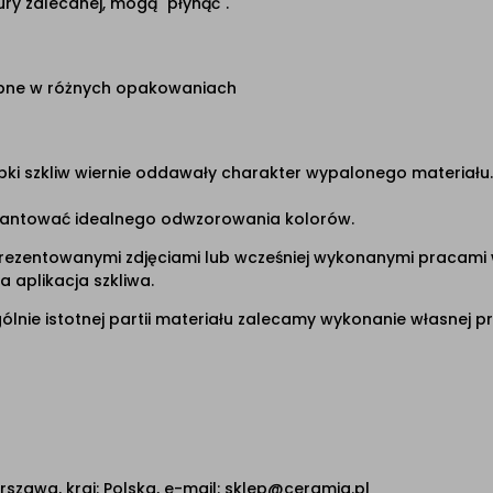
ry zalecanej, mogą" płynąć".
tępne w różnych opakowaniach
ki szkliw wiernie oddawały charakter wypalonego materiału. 
arantować idealnego odwzorowania kolorów.
rezentowanymi zdjęciami lub wcześniej wykonanymi pracami
 aplikacja szkliwa.
lnie istotnej partii materiału zalecamy wykonanie własnej pr
rszawa, kraj: Polska, e-mail: sklep@ceramiq.pl