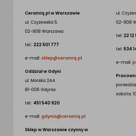
Ceramiq.pl w Warszawie
ul. Czyże
ul. Czyżewska 5
02-908 
02-908 Warszawa
tel:
22 12
tel.:
222 501 777
tel:
534 1
e-mail:
sklep@ceramiq.pl
e-mail:
p
Oddział w Gdyni
Pracowni
ul. Morska 244
poniedział
81-006 Gdynia
sobota: 1
tel.:
451 540 920
e-mail:
gdynia@ceramiq.pl
Sklep w Warszawie czynny w