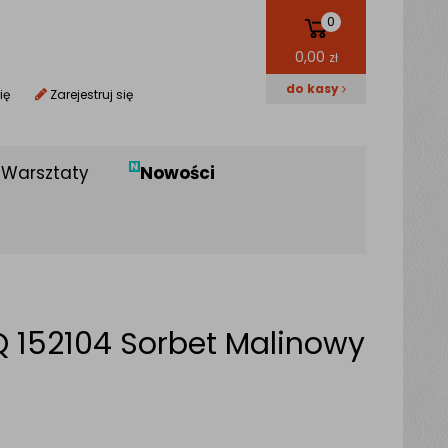
0
0,00
zł
do kasy
ię
Zarejestruj się
Warsztaty
Nowości
Q 152104 Sorbet Malinowy