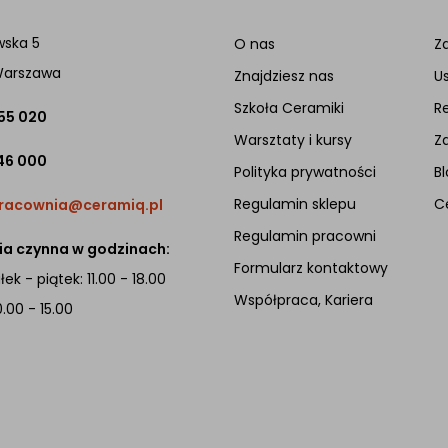
wska 5
O nas
Za
Warszawa
Znajdziesz nas
U
Szkoła Ceramiki
R
 55 020
Warsztaty i kursy
Z
46 000
Polityka prywatności
Bl
Regulamin sklepu
C
racownia@ceramiq.pl
Regulamin pracowni
a czynna w godzinach:
Formularz kontaktowy
ek - piątek: 11.00 - 18.00
Współpraca, Kariera
0.00 - 15.00