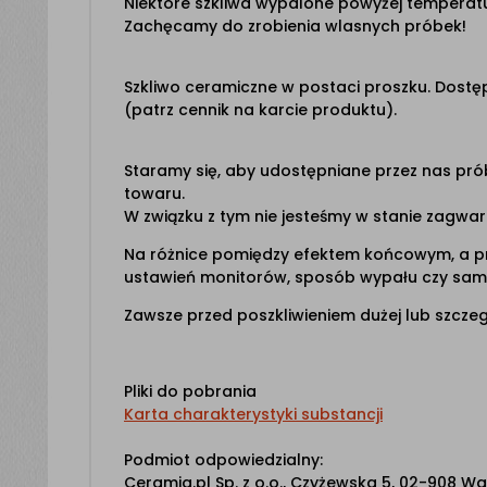
Niektóre szkliwa wypalone powyżej temperatu
Zachęcamy do zrobienia wlasnych próbek!
Szkliwo ceramiczne w postaci proszku. Dos
(patrz cennik na karcie produktu).
Staramy się, aby udostępniane przez nas prób
towaru.
W związku z tym nie jesteśmy w stanie zagw
Na różnice pomiędzy efektem końcowym, a p
ustawień monitorów, sposób wypału czy sama
Zawsze przed poszkliwieniem dużej lub szczegó
Pliki do pobrania
Karta charakterystyki substancji
Podmiot odpowiedzialny:
Ceramiq.pl Sp. z o.o., Czyżewska 5, 02-908 Wa