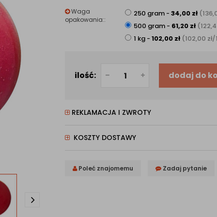
Waga
250 gram
-
34,00
zł
(136
opakowania::
500 gram
-
61,20
zł
(122,
1 kg
-
102,00
zł
(102,00
zł
/
ilość:
dodaj do k
REKLAMACJA I ZWROTY
KOSZTY DOSTAWY
Poleć znajomemu
Zadaj pytanie