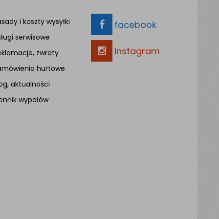
sady i koszty wysyłki
facebook
sługi serwisowe
instagram
eklamacje, zwroty
amówienia hurtowe
og, aktualności
ennik wypałów