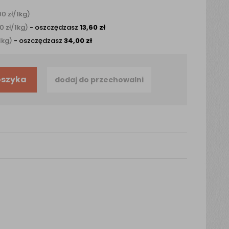
,00
zł
/1kg)
40
zł
/1kg)
- oszczędzasz
13,60
zł
1kg)
- oszczędzasz
34,00
zł
oszyka
dodaj do przechowalni