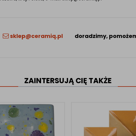
sklep@ceramiq.pl
doradzimy, pomoże
ZAINTERSUJĄ CIĘ TAKŻE