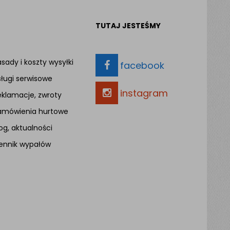
TUTAJ JESTEŚMY
sady i koszty wysyłki
facebook
sługi serwisowe
instagram
eklamacje, zwroty
amówienia hurtowe
og, aktualności
ennik wypałów