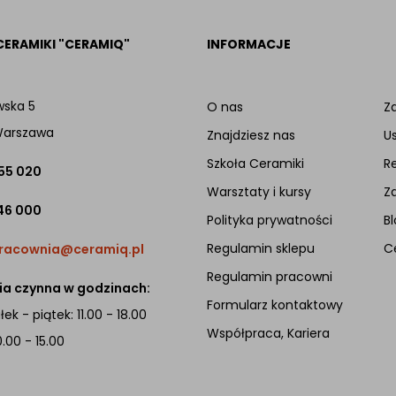
CERAMIKI "CERAMIQ"
INFORMACJE
wska 5
O nas
Za
Warszawa
Znajdziesz nas
U
Szkoła Ceramiki
R
 55 020
Warsztaty i kursy
Z
46 000
Polityka prywatności
Bl
Regulamin sklepu
C
racownia@ceramiq.pl
Regulamin pracowni
a czynna w godzinach:
Formularz kontaktowy
ek - piątek: 11.00 - 18.00
Współpraca, Kariera
0.00 - 15.00