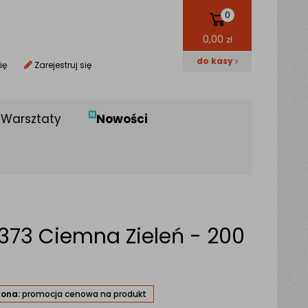
0
0,00
zł
do kasy
ię
Zarejestruj się
Warsztaty
Nowości
9373 Ciemna Zieleń - 200
żona:
promocja cenowa na produkt