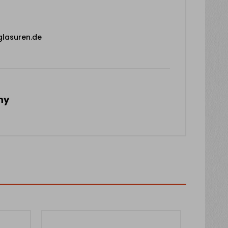
glasuren.de
my