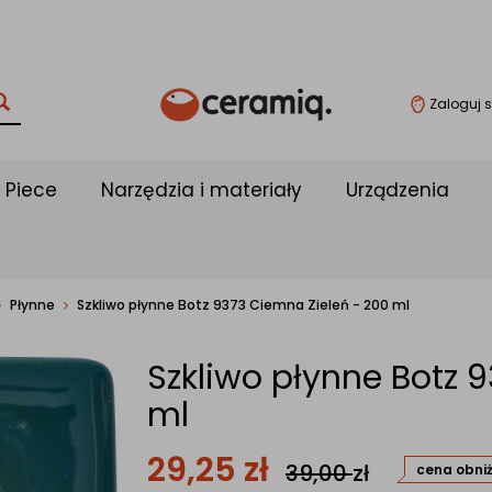
Zaloguj s
Piece
Narzędzia i materiały
Urządzenia
Płynne
Szkliwo płynne Botz 9373 Ciemna Zieleń - 200 ml
Szkliwo płynne Botz 
ml
29,25
zł
39,00
zł
cena obni