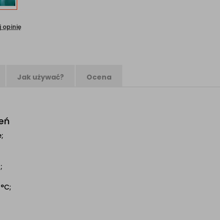
 opinię
Jak używać?
Ocena
leń
e;
;
°C;