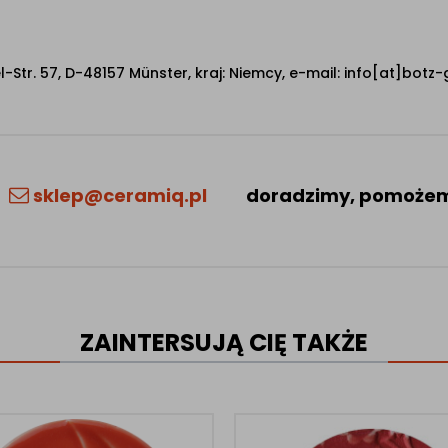
tr. 57, D-48157 Münster, kraj: Niemcy, e-mail: info[at]botz-
sklep@ceramiq.pl
doradzimy, pomoże
ZAINTERSUJĄ CIĘ TAKŻE