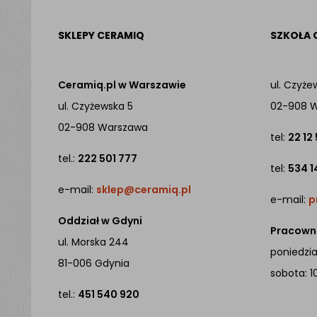
SKLEPY CERAMIQ
SZKOŁA 
Ceramiq.pl w Warszawie
ul. Czyże
ul. Czyżewska 5
02-908 
02-908 Warszawa
tel:
22 12
tel.:
222 501 777
tel:
534 1
e-mail:
sklep@ceramiq.pl
e-mail:
p
Oddział w Gdyni
Pracowni
ul. Morska 244
poniedział
81-006 Gdynia
sobota: 1
tel.:
451 540 920