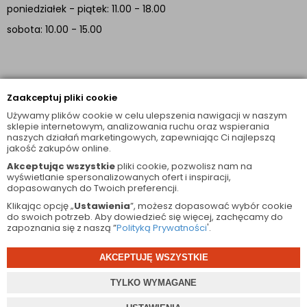
poniedziałek - piątek: 11.00 - 18.00
sobota: 10.00 - 15.00
INFORMACJE
Zaakceptuj pliki cookie
TUTAJ JESTEŚMY
Używamy plików cookie w celu ulepszenia nawigacji w naszym
sklepie internetowym, analizowania ruchu oraz wspierania
naszych działań marketingowych, zapewniając Ci najlepszą
facebook
instagram
jakość zakupów online.
Akceptując wszystkie
pliki cookie, pozwolisz nam na
wyświetlanie spersonalizowanych ofert i inspiracji,
dopasowanych do Twoich preferencji.
Klikając opcję „
Ustawienia
”, możesz dopasować wybór cookie
do swoich potrzeb. Aby dowiedzieć się więcej, zachęcamy do
zapoznania się z naszą ”
Polityką Prywatności
'.
© 2026 Wszelkie Prawa Zastrzeżone
AKCEPTUJĘ WSZYSTKIE
projekt i oprogramowanie sklepu:
ebexo
TYLKO WYMAGANE