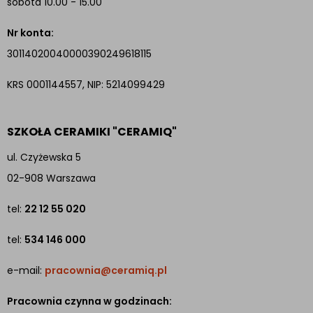
sobota 10.00 - 15.00
Nr konta:
30114020040000390249618115
KRS 0001144557, NIP: 5214099429
SZKOŁA CERAMIKI "CERAMIQ"
ul. Czyżewska 5
02-908 Warszawa
tel:
22 12 55 020
tel:
534 146 000
e-mail:
pracownia@ceramiq.pl
Pracownia czynna w godzinach: