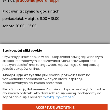
e-mail:
pracownia@ceramiq.pl
Pracownia czynna w godzinach:
poniedziałek - piątek: 11.00 - 18.00
sobota: 10.00 - 15.00
INFORMACJE
Zaakceptuj pliki cookie
TUTAJ JESTEŚMY
Używamy plików cookie w celu ulepszenia nawigacji w naszym
sklepie internetowym, analizowania ruchu oraz wspierania
naszych działań marketingowych, zapewniając Ci najlepszą
facebook
instagram
jakość zakupów online.
Akceptując wszystkie
pliki cookie, pozwolisz nam na
wyświetlanie spersonalizowanych ofert i inspiracji,
dopasowanych do Twoich preferencji.
Klikając opcję „
Ustawienia
”, możesz dopasować wybór cookie
do swoich potrzeb. Aby dowiedzieć się więcej, zachęcamy do
zapoznania się z naszą ”
Polityką Prywatności
'.
© 2026 Wszelkie Prawa Zastrzeżone
AKCEPTUJĘ WSZYSTKIE