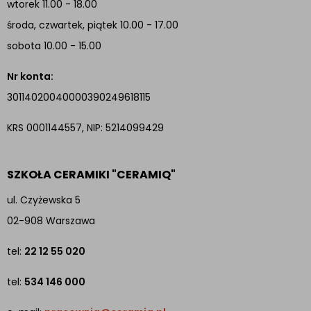
wtorek 11.00 - 18.00
środa, czwartek, piątek 10.00 - 17.00
sobota 10.00 - 15.00
Nr konta:
30114020040000390249618115
KRS 0001144557, NIP: 5214099429
SZKOŁA CERAMIKI "CERAMIQ"
ul. Czyżewska 5
02-908 Warszawa
tel:
22 12 55 020
tel:
534 146 000