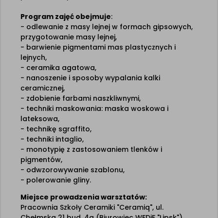
Program zajęć obejmuje
:
- odlewanie z masy lejnej w formach gipsowych,
przygotowanie masy lejnej,
- barwienie pigmentami mas plastycznych i
lejnych,
- ceramika agatowa,
- nanoszenie i sposoby wypalania kalki
ceramicznej,
- zdobienie farbami naszkliwnymi,
- techniki maskowania: maska woskowa i
lateksowa,
- technikę sgraffito,
- techniki intaglio,
- monotypię z zastosowaniem tlenków i
pigmentów,
- odwzorowywanie szablonu,
- polerowanie gliny.
Miejsce prowadzenia warsztatów:
Pracownia Szkoły Ceramiki "Ceramiq", ul.
Chełmska 21 bud. 4a (Biurowiec WFDiF "Lipsk")