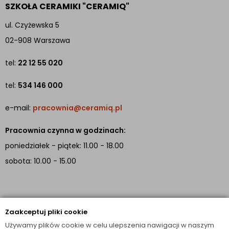
SZKOŁA CERAMIKI "CERAMIQ"
ul. Czyżewska 5
02-908 Warszawa
tel:
22 12 55 020
tel:
534 146 000
e-mail:
pracownia@ceramiq.pl
Pracownia czynna w godzinach:
poniedziałek - piątek: 11.00 - 18.00
sobota: 10.00 - 15.00
INFORMACJE
Zaakceptuj pliki cookie
TUTAJ JESTEŚMY
Używamy plików cookie w celu ulepszenia nawigacji w naszym