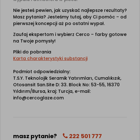
Nie jesteś pewien, jak uzyskać najlepsze rezultaty?
Masz pytania? Jesteśmy tutaj, aby Ci pomóc – od
pierwszej koncepcji aż po ostatni wypał.
Zaufaj ekspertom i wybierz Cerco – farby gotowe
na Twoje pomysły!
Pliki do pobrania
Karta charakterystyki substancji
Podmiot odpowiedzialny:
T.S.Y. Teknolojik Seramik Yatırımları, Cumalıkızık,
Otosansit San.Site D: 33. Block No: 53-55, 16370
Yıldırım/Bursa, kraj: Turcja, e-mail:
info@cercoglaze.com
masz pytanie?
222 501 777