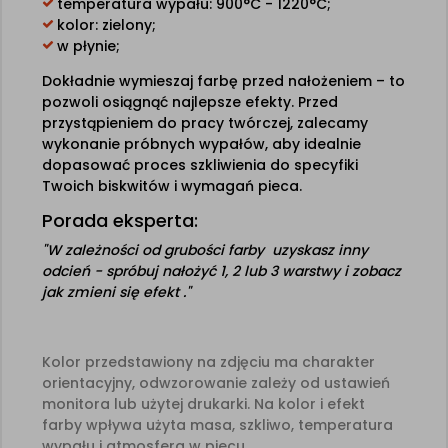
temperatura wypału: 900°C - 1220°C;
kolor: zielony;
w płynie;
Dokładnie wymieszaj farbę przed nałożeniem – to
pozwoli osiągnąć najlepsze efekty. Przed
przystąpieniem do pracy twórczej, zalecamy
wykonanie próbnych wypałów, aby idealnie
dopasować proces szkliwienia do specyfiki
Twoich biskwitów i wymagań pieca.
Porada eksperta:
"W zależności od grubości farby uzyskasz inny
odcień - spróbuj nałożyć 1, 2 lub 3 warstwy i zobacz
jak zmieni się efekt ."
Kolor przedstawiony na zdjęciu ma charakter
orientacyjny, odwzorowanie zależy od ustawień
monitora lub użytej drukarki. Na kolor i efekt
farby wpływa użyta masa, szkliwo, temperatura
wypału i atmosfera w piecu.