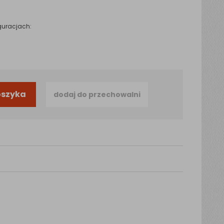
guracjach:
oszyka
dodaj do przechowalni