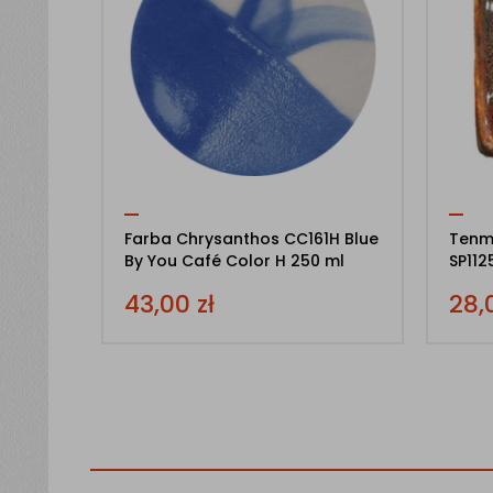
Farba Chrysanthos CC161H Blue
Tenm
By You Café Color H 250 ml
SP112
43,00
zł
28,