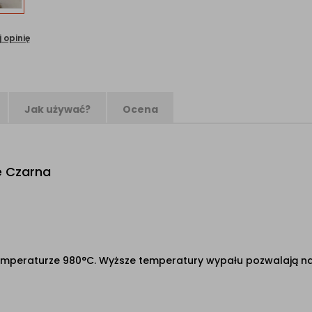
 opinię
Jak używać?
Ocena
e Czarna
;
emperaturze 980°C. Wyższe temperatury wypału pozwalają na