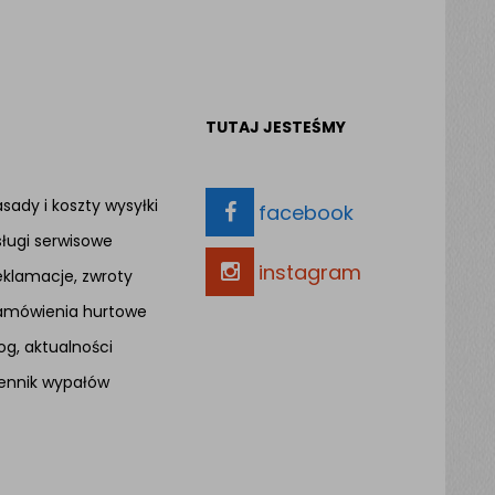
TUTAJ JESTEŚMY
sady i koszty wysyłki
facebook
sługi serwisowe
instagram
eklamacje, zwroty
amówienia hurtowe
og, aktualności
ennik wypałów