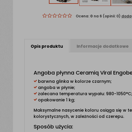
Ocena:
0
na 6 (opinii: 0)
dodaj
Opis
produktu
Informacje
dodatkowe
Angoba płynna Ceramiq Viral Engob
barwna glinka w kolorze czarnym;
angoba w płynie;
zalecana temperatura wypału: 980-1050°C
opakowanie 1 kg;
Maksymalne nasycenie koloru osiąga się w t
kolorystycznych, w zależności od czerepu.
Sposób użycia: