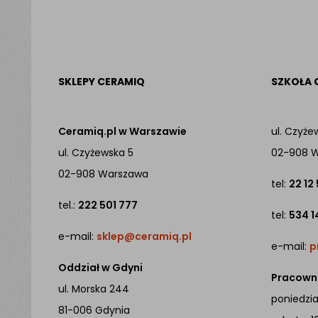
SKLEPY CERAMIQ
SZKOŁA 
Ceramiq.pl w Warszawie
ul. Czyże
ul. Czyżewska 5
02-908 
02-908 Warszawa
tel:
22 12
tel.:
222 501 777
tel:
534 1
e-mail:
sklep@ceramiq.pl
e-mail:
p
Oddział w Gdyni
Pracowni
ul. Morska 244
poniedział
81-006 Gdynia