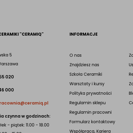
CERAMIKI "CERAMIQ"
INFORMACJE
wska 5
O nas
Za
Warszawa
Znajdziesz nas
U
Szkoła Ceramiki
R
 55 020
Warsztaty i kursy
Z
46 000
Polityka prywatności
Bl
Regulamin sklepu
C
racownia@ceramiq.pl
Regulamin pracowni
a czynna w godzinach:
Formularz kontaktowy
ek - piątek: 11.00 - 18.00
Współpraca, Kariera