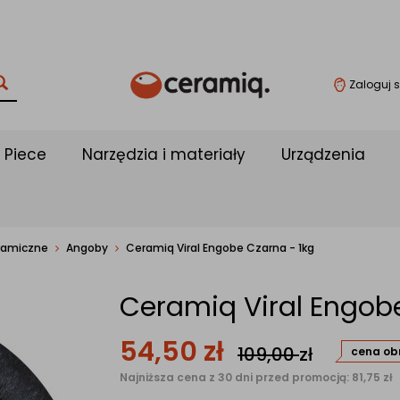
Zaloguj s
Piece
Narzędzia i materiały
Urządzenia
ramiczne
Angoby
Ceramiq Viral Engobe Czarna - 1kg
Ceramiq Viral Engobe
54,50
zł
109,00
zł
cena ob
Najniższa cena z 30 dni przed promocją: 81,75 zł