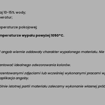
aj 10-15% wody;
eratur;
peraturze pokojowej;
emperaturze wypału powyżej 1050°C.
i angob wiernie oddawały charakter wypalonego materiału. Nie 
rantować idealnego odwzorowania kolorów.
ezentowanymi zdjęciami lub wcześniej wykonanymi pracami w
aplikacja angoby.
ie istotnej partii materiału zalecamy wykonanie własnej prób