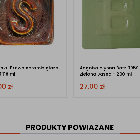
oku Brown ceramic glaze
Angoba płynna Botz 9050
5 118 ml
Zielona Jasna - 200 ml
00
zł
27,00
zł
PRODUKTY POWIAZANE