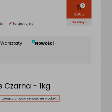
0
0,00
zł
do kasy
ię
Zarejestruj się
Warsztaty
Nowości
 Czarna - 1kg
niżona:
promocja cenowa na produkt